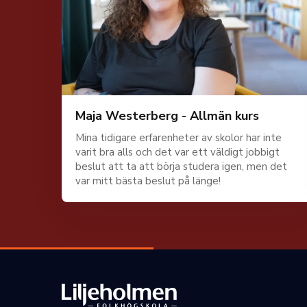
Maja Westerberg - Allmän kurs
Mina tidigare erfarenheter av skolor har inte
varit bra alls och det var ett väldigt jobbigt
beslut att ta att börja studera igen, men det
var mitt bästa beslut på länge!