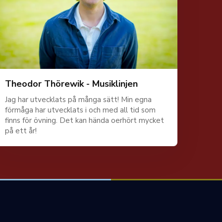
Theodor Thörewik - Musiklinjen
Jag har utvecklats på många sätt! Min egna
förmåga har utvecklats i och med all tid som
finns för övning. Det kan hända oerhört mycket
på ett år!