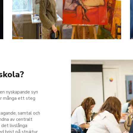
skola?
 en nyskapande syn
för många ett steg
tagande, samtal och
ndna av centralt
å det livslånga
ed brist på struktur