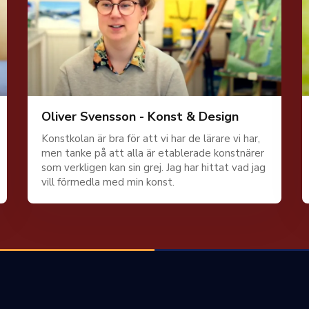
Oliver Svensson - Konst & Design
Konstkolan är bra för att vi har de lärare vi har,
men tanke på att alla är etablerade konstnärer
som verkligen kan sin grej. Jag har hittat vad jag
vill förmedla med min konst.